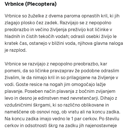
Vrbnice (Plecoptera)
Vrbnice so žuželke z dvema paroma opnastih kril, ki jih
zlagajo plosko čez zadek. Razvijajo se z nepopolno
preobrazbo in večino življenja preživijo kot ličinke v
hladnih in čistih tekočih vodah; odrasli osebki živijo le
kratek čas, ostanejo v bližini voda, njihova glavna naloga
je razplod.
Vrbnice se razvijajo z nepopolno preobrazbo, kar
pomeni, da so ličinke pravzaprav že podobne odraslim
živalim, le da nimajo kril in so prilagojene na življenje v
vodi. Goste resice na nogah jim omogočajo lažje
plavanje. Poseben način plavanja z bočnim zvijanjem
levo in desno je edinstven med nevretenčarji. Dihajo z
vzdušničnimi škrgami, ki so različno oblikovane in
nameščene ob osnovi nog, ob vratu ali na koncu zadka.
Na koncu zadka imajo vedno le 1 par cerkov. Po številu
cerkov in odsotnosti škrg na zadku jih najenostavneje