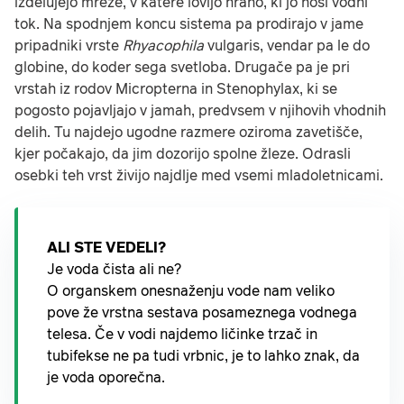
izdelujejo mreže, v katere lovijo hrano, ki jo nosi vodni
tok. Na spodnjem koncu sistema pa prodirajo v jame
pripadniki vrste
Rhyacophila
vulgaris, vendar pa le do
globine, do koder sega svetloba. Drugače pa je pri
vrstah iz rodov Micropterna in Stenophylax, ki se
pogosto pojavljajo v jamah, predvsem v njihovih vhodnih
delih. Tu najdejo ugodne razmere oziroma zavetišče,
kjer počakajo, da jim dozorijo spolne žleze. Odrasli
osebki teh vrst živijo najdlje med vsemi mladoletnicami.
ALI STE VEDELI?
Je voda čista ali ne?
O organskem onesnaženju vode nam veliko
pove že vrstna sestava posameznega vodnega
telesa. Če v vodi najdemo ličinke trzač in
tubifekse ne pa tudi vrbnic, je to lahko znak, da
je voda oporečna.