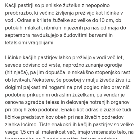
Kačji pastirji so plenilske žuželke z nepopolno
preobrazbo, ki večino življenja preživijo kot ličinke v
vodi. Odrasle krilate žuželke so velike do 10 cm, ob
potokih, mlakah, ribnikih in jezerih pa nas od maja do
septembra navdušujejo s čudovitimi barvami in
letalskimi vragolijami.
Ličinke kačjih pastirjev lahko preživijo v vodi več let,
seveda odvisno od vrste, neprožno zunanje ogrodje
(hitinjača), pa jim dopušča le nekakšno stopenjsko rast
ob levitvah. Nekatere, še posebej v mulju živeče živali z
dolgimi pajkastimi nogami na prvi pogled niso prav nič
podobne prikupnim odraslim žuželkam, pa vendar je
osnovna zgradba telesa in delovanje notranjih organov
pri obojih zelo podobna. Enako kot odrasle žuželke tudi
ličinke predstavnikov obeh pri nas živečih podredov
zlahka ločimo. Tiste enakokrilih kačjih pastirjev so velike
vsega 1,5 cm ali malenkost več, imajo vretenasto telo, na