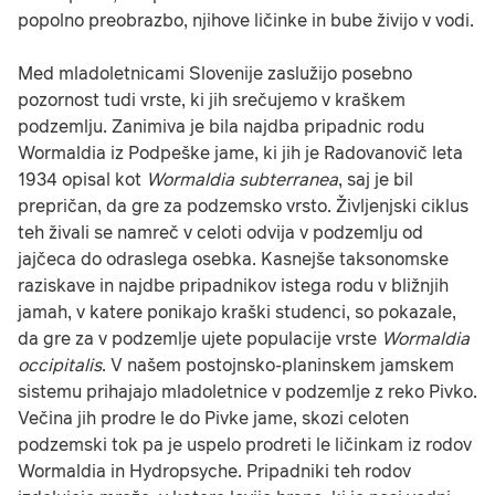
popolno preobrazbo, njihove ličinke in bube živijo v vodi.
Med mladoletnicami Slovenije zaslužijo posebno
pozornost tudi vrste, ki jih srečujemo v kraškem
podzemlju. Zanimiva je bila najdba pripadnic rodu
Wormaldia iz Podpeške jame, ki jih je Radovanovič leta
1934 opisal kot
Wormaldia subterranea
, saj je bil
prepričan, da gre za podzemsko vrsto. Življenjski ciklus
teh živali se namreč v celoti odvija v podzemlju od
jajčeca do odraslega osebka. Kasnejše taksonomske
raziskave in najdbe pripadnikov istega rodu v bližnjih
jamah, v katere ponikajo kraški studenci, so pokazale,
da gre za v podzemlje ujete populacije vrste
Wormaldia
occipitalis
. V našem postojnsko-planinskem jamskem
sistemu prihajajo mladoletnice v podzemlje z reko Pivko.
Večina jih prodre le do Pivke jame, skozi celoten
podzemski tok pa je uspelo prodreti le ličinkam iz rodov
Wormaldia in Hydropsyche. Pripadniki teh rodov