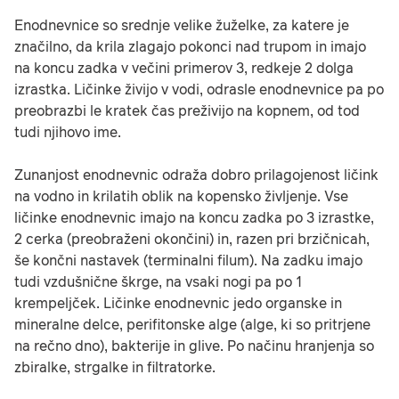
Enodnevnice so srednje velike žuželke, za katere je
značilno, da krila zlagajo pokonci nad trupom in imajo
na koncu zadka v večini primerov 3, redkeje 2 dolga
izrastka. Ličinke živijo v vodi, odrasle enodnevnice pa po
preobrazbi le kratek čas preživijo na kopnem, od tod
tudi njihovo ime.
Zunanjost enodnevnic odraža dobro prilagojenost ličink
na vodno in krilatih oblik na kopensko življenje. Vse
ličinke enodnevnic imajo na koncu zadka po 3 izrastke,
2 cerka (preobraženi okončini) in, razen pri brzičnicah,
še končni nastavek (terminalni filum). Na zadku imajo
tudi vzdušnične škrge, na vsaki nogi pa po 1
krempeljček. Ličinke enodnevnic jedo organske in
mineralne delce, perifitonske alge (alge, ki so pritrjene
na rečno dno), bakterije in glive. Po načinu hranjenja so
zbiralke, strgalke in filtratorke.