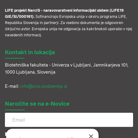
LIFE projekt NarcIS - naravovarstveni informacijski sistem (LIFE19
GIE/SI/000161).
Sofinancirajo Evropska unija v okviru programa LIFE,
Republika Slovenija in partnerji. Za vsebino dokumenta je odgovoren
izključno avtor. Evropska unija ne odgovarja za kakršnokoli uporabo v njej
navedenih informacij.
Kontakt in lokacija
Biotehniška fakulteta - Univerza v Ljubljani, Jamnikarjeva 101,
1000 Ljubljana, Slovenija
E-mail:
info@zivo.podzemlje.si
Naročite se na e-Novice
×
Soglašam s hrambo podatkov.