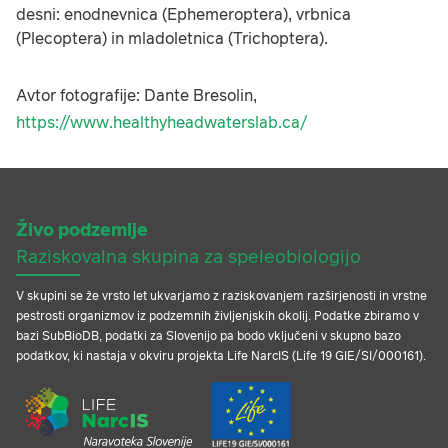
desni: enodnevnica (Ephemeroptera), vrbnica
(Plecoptera) in mladoletnica (Trichoptera).
Avtor fotografije: Dante Bresolin,
https://www.healthyheadwaterslab.ca/
Živo podzemlje
Raziskovalna skupina za speleobiologijo
V skupini se že vrsto let ukvarjamo z raziskovanjem razširjenosti in vrstne
pestrosti organizmov iz podzemnih življenjskih okolij. Podatke zbiramo v
bazi SubBioDB, podatki za Slovenijo pa bodo vključeni v skupno bazo
podatkov, ki nastaja v okviru projekta Life NarcIS (Life 19 GIE/SI/000161).