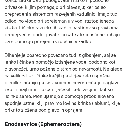
koncu zadka pa 3 podolgovatim listkom podobne
priveske, ki jim pomagajo pri plavanju; ker pa so
prepredeni s sistemom razvejenih vzdušnic, imajo tudi
odločilno vlogo pri sprejemanju v vodi raztopljenega
kisika. Ličinke raznokrilih kačjih pastirjev so praviloma
precej večje, podolgovate, čokate ali sploščene, dihajo
pa s pomočjo prirejenih vzdušnic v zadku.
Dihanje je posredno povezano tudi z gibanjem, saj se
lahko ličinke s pomočjo iztisnjene vode, podobno kot
glavonožci, urno poženejo stran od nevarnosti. Ne glede
na velikost so ličinke kačjih pastirjev zelo uspešne
plenilke, hranijo pa se z vodnimi nevretenčarji, paglavci
žab in majhnimi ribicami, včasih celo večjimi, kot so
ličinke same. Plen ujamejo s pomočjo preoblikovane
spodnje ustne, ki ji pravimo lovilna krinka (labium), ki je
prikrito zložena pod glavo in oprsjem.
Enodnevnice (Ephemeroptera)