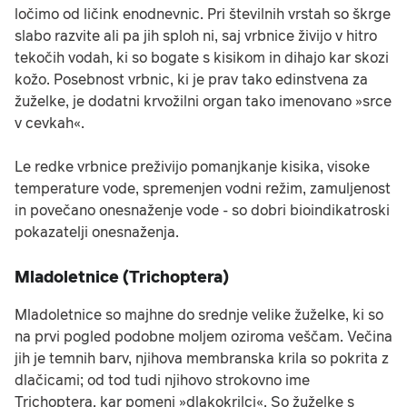
ločimo od ličink enodnevnic. Pri številnih vrstah so škrge
slabo razvite ali pa jih sploh ni, saj vrbnice živijo v hitro
tekočih vodah, ki so bogate s kisikom in dihajo kar skozi
kožo. Posebnost vrbnic, ki je prav tako edinstvena za
žuželke, je dodatni krvožilni organ tako imenovano »srce
v cevkah«.
Le redke vrbnice preživijo pomanjkanje kisika, visoke
temperature vode, spremenjen vodni režim, zamuljenost
in povečano onesnaženje vode - so dobri bioindikatroski
pokazatelji onesnaženja.
Mladoletnice (Trichoptera)
Mladoletnice so majhne do srednje velike žuželke, ki so
na prvi pogled podobne moljem oziroma veščam. Večina
jih je temnih barv, njihova membranska krila so pokrita z
dlačicami; od tod tudi njihovo strokovno ime
Trichoptera, kar pomeni »dlakokrilci«. So žuželke s